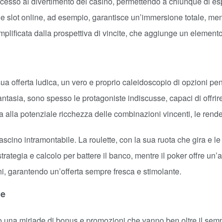
accesso al divertimento dei casinò, permettendo a chiunque di esp
elle slot online, ad esempio, garantisce un’immersione totale, men
amplificata dalla prospettiva di vincite, che aggiunge un elemen
 sua offerta ludica, un vero e proprio caleidoscopio di opzioni pe
ntasia, sono spesso le protagoniste indiscusse, capaci di offrire
 alla potenziale ricchezza delle combinazioni vincenti, le rende a
fascino intramontabile. La roulette, con la sua ruota che gira e 
trategia e calcolo per battere il banco, mentre il poker offre un’
hi, garantendo un’offerta sempre fresca e stimolante.
ne
frono una miriade di bonus e promozioni che vanno ben oltre il sem