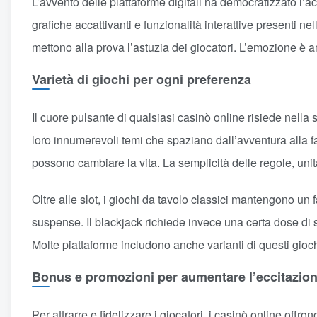
L’avvento delle piattaforme digitali ha democratizzato l’
grafiche accattivanti e funzionalità interattive presenti n
mettono alla prova l’astuzia dei giocatori. L’emozione è 
Varietà di giochi per ogni preferenza
Il cuore pulsante di qualsiasi casinò online risiede nella
loro innumerevoli temi che spaziano dall’avventura alla fa
possono cambiare la vita. La semplicità delle regole, unita
Oltre alle slot, i giochi da tavolo classici mantengono un 
suspense. Il blackjack richiede invece una certa dose di s
Molte piattaforme includono anche varianti di questi gioc
Bonus e promozioni per aumentare l’eccitazio
Per attrarre e fidelizzare i giocatori, i casinò online of