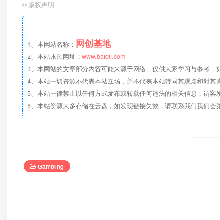
©
版权声明
网创基地
1、本网站名称：
2、本站永久网址：
www.baidu.com
3、本网站的文章部分内容可能来源于网络，仅供大家学习与参考，如有
4、本站一切资源不代表本站立场，并不代表本站赞同其观点和对其
5、本站一律禁止以任何方式发布或转载任何违法的相关信息，访客
6、本站资源大多存储在云盘，如发现链接失效，请联系我们我们会
Gambling