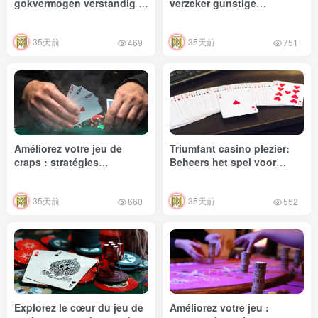
gokvermogen verstandig te
verzeker gunstige
koesteren
gokuitbetalingen
35天前
35天前
469
751
Améliorez votre jeu de
Triumfant casino plezier:
craps : stratégies
Beheers het spel voor
gagnantes affinées pour
ultiem entertainment
les concours
35天前
35天前
660
552
Explorez le cœur du jeu de
Améliorez votre jeu :