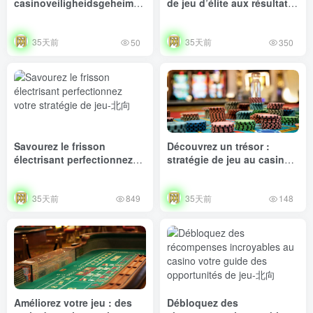
casinoveiligheidsgeheimen
de jeu d’élite aux résultats
om uw gokbonusdoelen te
gratifiants garantis
behalen
35天前
35天前
50
350
Savourez le frisson
Découvrez un trésor :
électrisant perfectionnez
stratégie de jeu au casino
votre stratégie de jeu
pour un voyage de jeu
inspirant
35天前
35天前
849
148
Améliorez votre jeu : des
Débloquez des