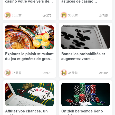
casino votre voie vers des
astuces de casino
gains incroyables
innovantes pour de vrais
gains
35天前
35天前
375
785
Explorez le plaisir stimulant
Battez les probabilités et
du jeu et générez de gros
augmentez votre
gains
satisfaction de jeu
35天前
35天前
970
282
Affûtez vos chances: un
Ontdek beroemde Keno