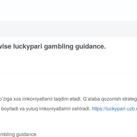
ise luckypari gambling guidance.
’ziga xos imkoniyatlarni taqdim etadi. G’alaba qozonish strategiy
 boyitadi va yutuq imkoniyatlarini oshiradi.
https://luckypari-uzb.