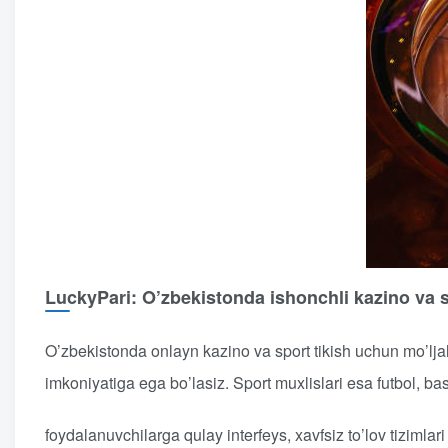
LuckyPari: O’zbekistonda ishonchli kazino va s
O’zbekistonda onlayn kazino va sport tikish uchun mo’ljallan
imkoniyatiga ega bo’lasiz. Sport muxlislari esa futbol, ba
foydalanuvchilarga qulay interfeys, xavfsiz to’lov tizimla