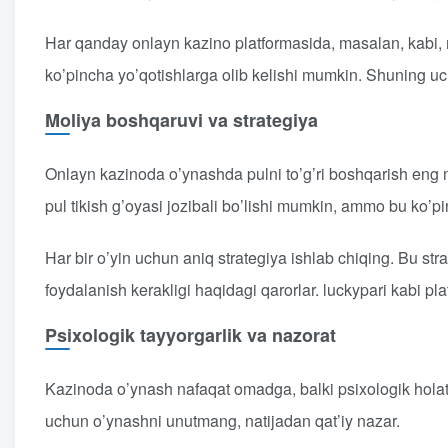
Har qanday onlayn kazino platformasida, masalan, kabi, m
ko’pincha yo’qotishlarga olib kelishi mumkin. Shuning uch
Moliya boshqaruvi va strategiya
Onlayn kazinoda o’ynashda pulni to’g’ri boshqarish eng mu
pul tikish g’oyasi jozibali bo’lishi mumkin, ammo bu ko’
Har bir o’yin uchun aniq strategiya ishlab chiqing. Bu str
foydalanish kerakligi haqidagi qarorlar. luckypari kabi pl
Psixologik tayyorgarlik va nazorat
Kazinoda o’ynash nafaqat omadga, balki psixologik holatg
uchun o’ynashni unutmang, natijadan qat’iy nazar.