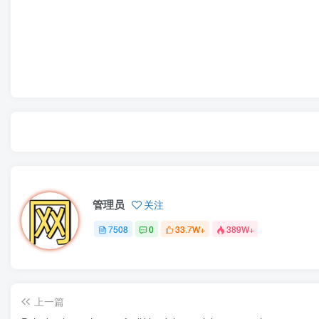
管理员
关注
7508
0
33.7W+
389W+
上一篇