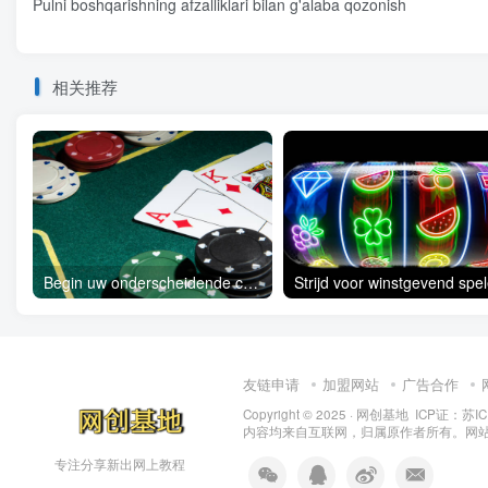
Pulni boshqarishning afzalliklari bilan g'alaba qozonish
相关推荐
Begin uw onderscheidende casinoreis: een geavanceerde gokbenadering
友链申请
加盟网站
广告合作
Copyright © 2025 ·
网创基地
ICP证：苏ICP
内容均来自互联网，归属原作者所有。网
专注分享新出网上教程