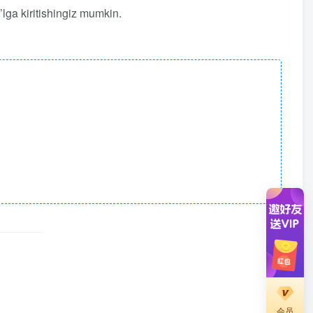
’lga kiritishingiz mumkin.
会员