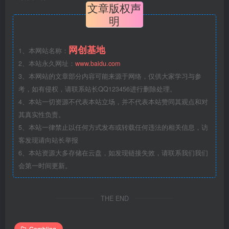
文章版权声
明
网创基地
1、本网站名称：
2、本站永久网址：
www.baidu.com
3、本网站的文章部分内容可能来源于网络，仅供大家学习与参
考，如有侵权，请联系站长QQ123456进行删除处理。
4、本站一切资源不代表本站立场，并不代表本站赞同其观点和对
其真实性负责。
5、本站一律禁止以任何方式发布或转载任何违法的相关信息，访
客发现请向站长举报
6、本站资源大多存储在云盘，如发现链接失效，请联系我们我们
会第一时间更新。
THE END
Gambling