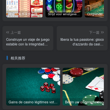
陆金所集齐卡片必得6.6元红包
Strijd voor winstgevend spelen: de essentiële regels van gokken begrijpen
上一篇
下一篇
Construye un viaje de juego
libera la tua passione: gioco
estable con la integridad
d'azzardo da casinò
profesional del casino de
esperto con pirots 4
Melbet
相关推荐
Gains de casino légitimes votre perspective pour un véritable succès au jeu