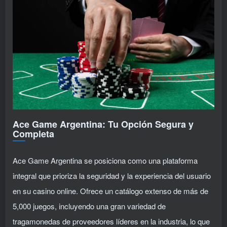
Ace Game Argentina: Tu Opción Segura y
Completa
Ace Game Argentina se posiciona como una plataforma
integral que prioriza la seguridad y la experiencia del usuario
en su casino online. Ofrece un catálogo extenso de más de
5,000 juegos, incluyendo una gran variedad de
tragamonedas de proveedores líderes en la industria, lo que