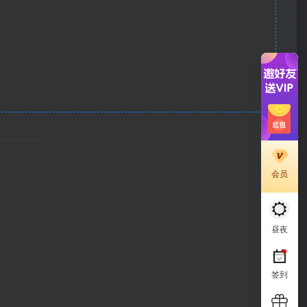
会员
昼夜
签到