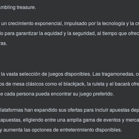
 un crecimiento exponencial, impulsado por la tecnología y la 
para garantizar la equidad y la seguridad, al tiempo que ofrece
ras.
s la vasta selección de juegos disponibles. Las tragamonedas, 
os de mesa clásicos como el blackjack, la ruleta y el bacará of
ue cada persona pueda encontrar su juego preferido.
lataformas han expandido sus ofertas para incluir apuestas depo
 apuestas, eligiendo entre una amplia gama de eventos y merca
o y aumenta las opciones de entretenimiento disponibles.