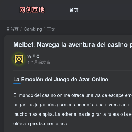
首页
首页
Gambling
正文
Melbet: Navega la aventura del casino 
管理员
1个月前发布
La Emoción del Juego de Azar Online
El mundo del casino online ofrece una vía de escape emo
hogar, los jugadores pueden acceder a una diversidad de 
mucho más amplia. La adrenalina de girar la ruleta o la
ofrecen precisamente eso.