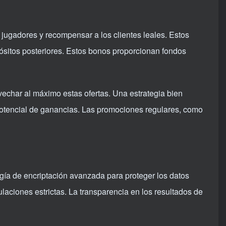
jugadores y recompensar a los clientes leales. Estos
pósitos posteriores. Estos bonos proporcionan fondos
vechar al máximo estas ofertas. Una estrategia bien
l potencial de ganancias. Las promociones regulares, como
ogía de encriptación avanzada para proteger los datos
laciones estrictas. La transparencia en los resultados de