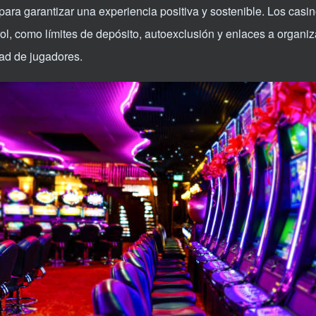
para garantizar una experiencia positiva y sostenible. Los casi
rol, como límites de depósito, autoexclusión y enlaces a organ
dad de jugadores.