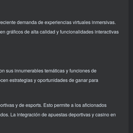
creciente demanda de experiencias virtuales inmersivas.
n gráficos de alta calidad y funcionalidades interactivas
con sus innumerables temáticas y funciones de
recen estrategias y oportunidades de ganar para
rtivas y de esports. Esto permite a los aficionados
dos. La integración de apuestas deportivas y casino en