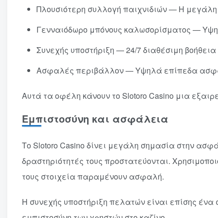
Πλουσιότερη συλλογή παιχνιδιών — Η μεγάλη 
Γενναιόδωρο μπόνους καλωσορίσματος — Υψηλ
Συνεχής υποστήριξη — 24/7 διαθέσιμη βοήθεια 
Ασφαλές περιβάλλον — Υψηλά επίπεδα ασφα
Αυτά τα οφέλη κάνουν το Slotoro Casino μια εξαιρ
Εμπιστοσύνη και ασφάλεια
Το Slotoro Casino δίνει μεγάλη σημασία στην ασφά
δραστηριότητές τους προστατεύονται. Χρησιμοποι
τους στοιχεία παραμένουν ασφαλή.
Η συνεχής υποστήριξη πελατών είναι επίσης ένα σ
εμπιστοσύνη των χρηστών στο καζίνο.