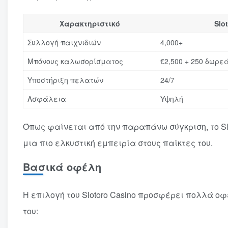
Χαρακτηριστικό
Slo
Συλλογή παιχνιδιών
4,000+
Μπόνους καλωσορίσματος
€2,500 + 250 δωρε
Υποστήριξη πελατών
24/7
Ασφάλεια
Υψηλή
Όπως φαίνεται από την παραπάνω σύγκριση, το Sl
μια πιο ελκυστική εμπειρία στους παίκτες του.
Βασικά οφέλη
Η επιλογή του Slotoro Casino προσφέρει πολλά οφ
του: