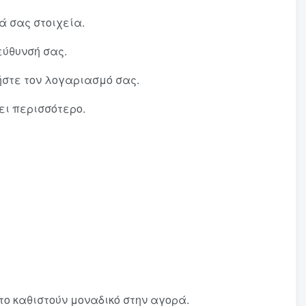
ά σας στοιχεία.
εύθυνσή σας.
ήστε τον λογαριασμό σας.
ει περισσότερο.
το καθιστούν μοναδικό στην αγορά.