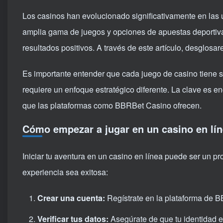
Los casinos han evolucionado significativamente en las 
amplia gama de juegos y opciones de apuestas deportivas
resultados positivos. A través de este artículo, desglo
Es importante entender que cada juego de casino tiene s
requiere un enfoque estratégico diferente. La clave es en
que las plataformas como BBRBet Casino ofrecen.
Cómo empezar a jugar en un casino en lí
Iniciar tu aventura en un casino en línea puede ser un 
experiencia sea exitosa:
Crear una cuenta:
Regístrate en la plataforma de BB
Verificar tus datos:
Asegúrate de que tu identidad es