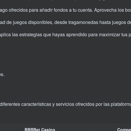
ago ofrecidos para añadir fondos a tu cuenta. Aprovecha los bo
dad de juegos disponibles, desde tragamonedas hasta juegos d
 aplica las estrategias que hayas aprendido para maximizar tus 
es.
r diferentes características y servicios ofrecidos por las pla
BBRBet Casino
Compet