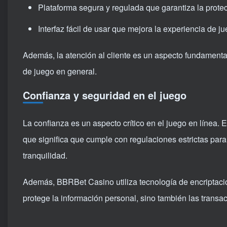
Plataforma segura y regulada que garantiza la prote
Interfaz fácil de usar que mejora la experiencia de ju
Además, la atención al cliente es un aspecto fundament
de juego en general.
Confianza y seguridad en el juego
La confianza es un aspecto crítico en el juego en línea.
que significa que cumple con regulaciones estrictas para
tranquilidad.
Además, BBRBet Casino utiliza tecnología de encriptació
protege la información personal, sino también las transac