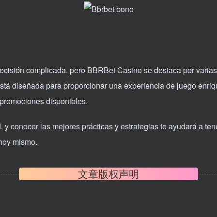
 decisión complicada, pero BBRBet Casino se destaca por varia
está diseñada para proporcionar una experiencia de juego enriq
 promociones disponibles.
, y conocer las mejores prácticas y estrategias te ayudará a te
 hoy mismo.
文章版权声明