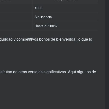
1000
Sin licencia
Hasta el 100%
guridad y competitivos bonos de bienvenida, lo que lo
rutan de otras ventajas significativas. Aquí algunos de