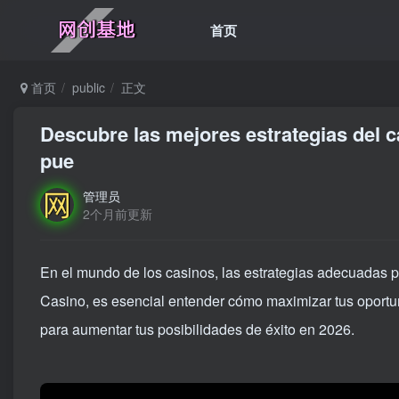
首页
首页
public
正文
Descubre las mejores estrategias del c
pue
管理员
2个月前更新
En el mundo de los casinos, las estrategias adecuadas p
Casino, es esencial entender cómo maximizar tus oport
para aumentar tus posibilidades de éxito en 2026.