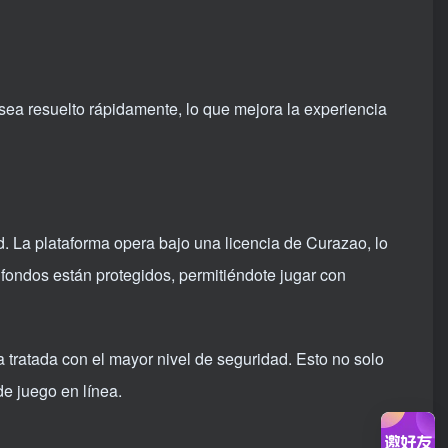
ea resuelto rápidamente, lo que mejora la experiencia
d. La plataforma opera bajo una licencia de Curazao, lo
 fondos están protegidos, permitiéndote jugar con
tratada con el mayor nivel de seguridad. Esto no solo
de juego en línea.