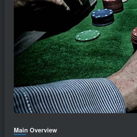
Main Overview