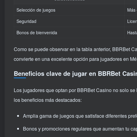
Selección de juegos
Más 
Seguridad
Lice
Bonos de bienvenida
Hast
Como se puede observar en la tabla anterior, BBRBet Cas
convierte en una excelente opción para jugadores en Mé
Beneficios clave de jugar en BBRBet Casi
Los jugadores que optan por BBRBet Casino no solo se be
los beneficios más destacados:
Amplia gama de juegos que satisface diferentes pref
Bonos y promociones regulares que aumentan tu capi