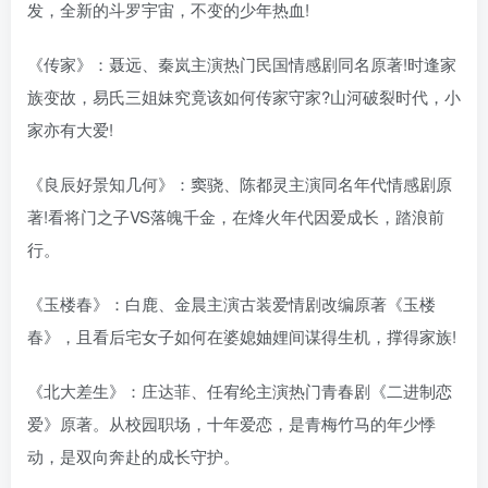
发，全新的斗罗宇宙，不变的少年热血!
《传家》：聂远、秦岚主演热门民国情感剧同名原著!时逢家
族变故，易氏三姐妹究竟该如何传家守家?山河破裂时代，小
家亦有大爱!
《良辰好景知几何》：窦骁、陈都灵主演同名年代情感剧原
著!看将门之子VS落魄千金，在烽火年代因爱成长，踏浪前
行。
《玉楼春》：白鹿、金晨主演古装爱情剧改编原著《玉楼
春》，且看后宅女子如何在婆媳妯娌间谋得生机，撑得家族!
《北大差生》：庄达菲、任宥纶主演热门青春剧《二进制恋
爱》原著。从校园职场，十年爱恋，是青梅竹马的年少悸
动，是双向奔赴的成长守护。