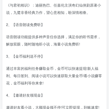
《与君初相识》：迪丽热巴、任嘉伦主演奇幻仙侠剧原著小
说，九鹭非香经典力作，望心意相知，盼深情相眷。
2、【语音朗读免费听】
语音朗读功能提供多种声音任你选择，满足你的听书需求，
解放双眼，随时随地听小说，海量小说免费听!
3、【金币福利送不停】
通过丰富的福利任务赚取金币，金币可以快速提现!新人福
利、每日签到、阅读小说可以快速获取大量金币!看小说赚零
花，金币福利等你来拿!
4、【邀请好友领现金】
邀请好友看小说，大额现金领不停!可立即提现，到账速度!