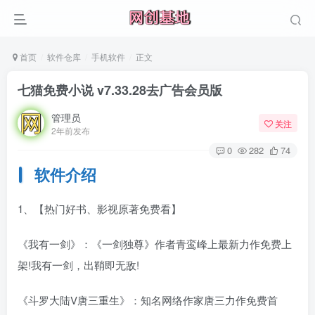
首页
软件仓库
手机软件
正文
七猫免费小说 v7.33.28去广告会员版
管理员
关注
2年前发布
0
282
74
软件介绍
1、【热门好书、影视原著免费看】
《我有一剑》：《一剑独尊》作者青鸾峰上最新力作免费上
架!我有一剑，出鞘即无敌!
《斗罗大陆V唐三重生》：知名网络作家唐三力作免费首