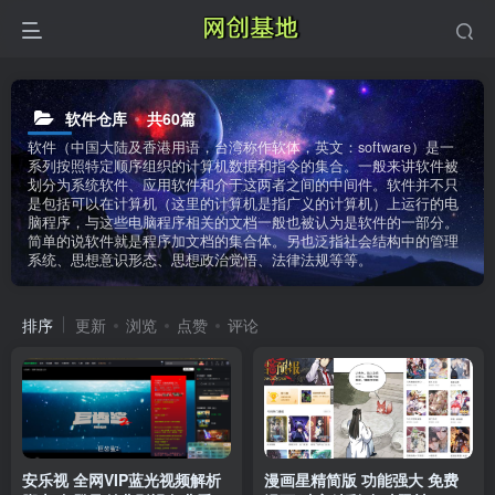
软件仓库
共60篇
软件（中国大陆及香港用语，台湾称作软体，英文：software）是一
系列按照特定顺序组织的计算机数据和指令的集合。一般来讲软件被
划分为系统软件、应用软件和介于这两者之间的中间件。软件并不只
是包括可以在计算机（这里的计算机是指广义的计算机）上运行的电
脑程序，与这些电脑程序相关的文档一般也被认为是软件的一部分。
简单的说软件就是程序加文档的集合体。另也泛指社会结构中的管理
系统、思想意识形态、思想政治觉悟、法律法规等等。
排序
更新
浏览
点赞
评论
安乐视 全网VIP蓝光视频解析
漫画星精简版 功能强大 免费