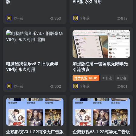
版
VIP版 永久可用
2年前
2年前
353
919
电脑酷我音乐v8.7 旧版豪华
加强版红薯一键留痕无限曝光
VIP版 永久可用
引流协议
付费资源
0.01
# 引流
# 获客
￥
2年前
2年前
602
901
企鹅影视V3.1.22纯净无广告版
企鹅影视V3.1.22纯净无广告版