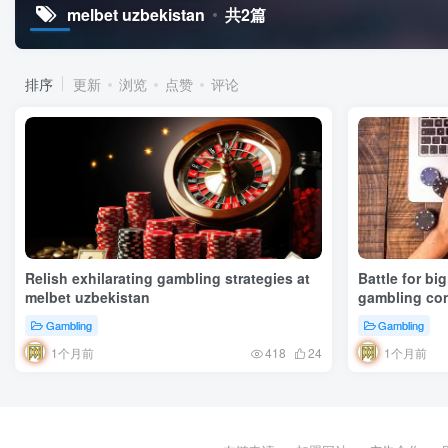
melbet uzbekistan
共2篇
排序
更新
浏览
点赞
评论
Relish exhilarating gambling strategies at
Battle for bi
melbet uzbekistan
gambling con
Gambling
Gambling
1个月前
1个月前
418
24