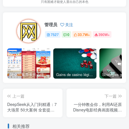
只有困难才能使人显出自己的本色
管理员
关注
7527
0
33.7W+
390W+
陆金所集齐卡片必得6.6元红包
Gains de casino légitimes votre perspective pour un véritable succès au jeu
上一篇
下一篇
DeepSeek从入门到精通：7
一分钟教会你，利用AI还原
大场景 50大案例 全套提示
Disney电影经典画面视频制
词【文档】
作
相关推荐