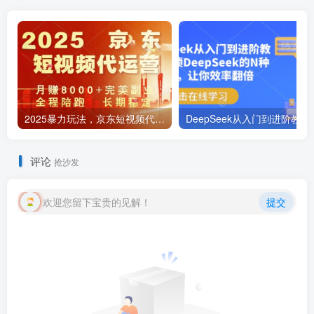
2025暴力玩法，京东短视频代运营 月入8k+操作简单小白轻松上手【揭秘】
DeepSeek从入门到进
评论
抢沙发
欢迎您留下宝贵的见解！
提交