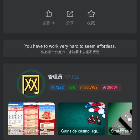
点赞
10
分享
收藏
You have to work very hard to seem effortless.
你必须十分努力，才能看上去毫不费劲
管理员
关注
7523
0
33.7W+
390W+
陆金所集齐卡片必得6.6元红包
Gains de casino légitimes votre perspective pour un véritable succès au jeu