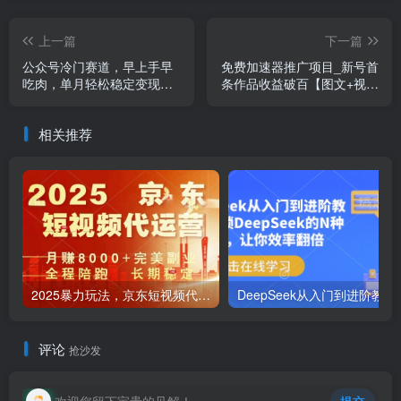
上一篇
下一篇
公众号冷门赛道，早上手早
免费加速器推广项目_新号首
吃肉，单月轻松稳定变现
条作品收益破百【图文+视频
1W【揭秘】
+2w字教程】
相关推荐
2025暴力玩法，京东短视频代运营 月入8k+操作简单小白轻松上手【揭秘】
DeepSeek从入门到进
评论
抢沙发
欢迎您留下宝贵的见解！
提交