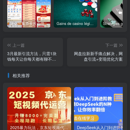
陆金所集齐卡片必得6.6元红包
Gains de casino légitimes votre perspective pour un véritable succès au jeu
上一篇
下一篇
3月最新引流方法，只需1块
网盘拉新新手痛点解决，网
钱每天让你每天都有聊不完
盘引流+变现优化方案
的精准创业粉，简单粗暴，
长期精准
相关推荐
2025暴力玩法，京东短视频代运营 月入8k+操作简单小白轻松上手【揭秘】
DeepSeek从入门到进