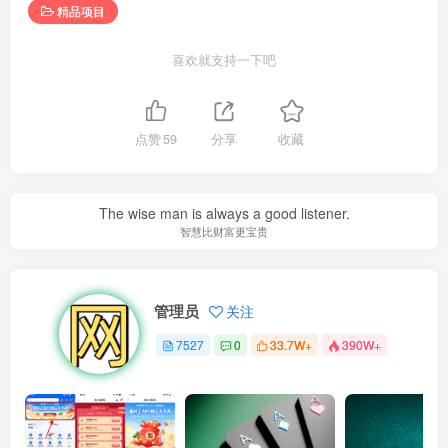
精品项目
喜欢就支持一下吧
点赞
59
分享
收藏
The wise man is always a good listener.
智慧比财富更宝贵
管理员
关注
7527
0
33.7W+
390W+