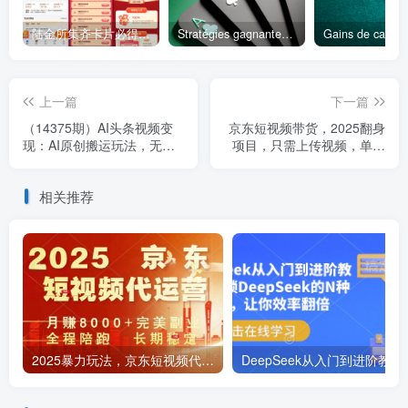
陆金所集齐卡片必得6.6元红包
Stratégies gagnantes pour casino à petit budget
上一篇
下一篇
（14375期）AI头条视频变
京东短视频带货，2025翻身
现：AI原创搬运玩法，无需
项目，只需上传视频，单月
剪辑，多平台发布，单号日
稳定变现8k+【揭秘】
入30-300
相关推荐
2025暴力玩法，京东短视频代运营 月入8k+操作简单小白轻松上手【揭秘】
DeepSeek从入门到进