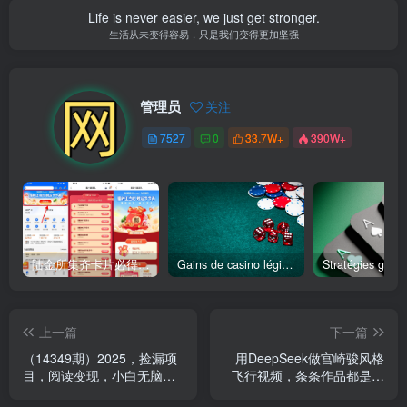
Life is never easier, we just get stronger.
生活从未变得容易，只是我们变得更加坚强
管理员
关注
7527
0
33.7W+
390W+
陆金所集齐卡片必得6.6元红包
Gains de casino légitimes votre perspective pour un véritable succès au jeu
上一篇
下一篇
（14349期）2025，捡漏项
用DeepSeek做宫崎骏风格
目，阅读变现，小白无脑操
飞行视频，条条作品都是爆
作，单机日入500+可矩阵操
款，单日变现多张