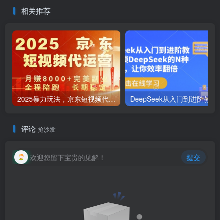
作，无...
相关推荐
2025暴力玩法，京东短视频代运营 月入8k+操作简单小白轻松上手【揭秘】
DeepSeek从入门到进
评论
抢沙发
欢迎您留下宝贵的见解！
提交