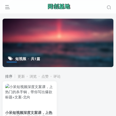
短视频
共1篇
排序
更新
浏览
点赞
评论
小呆短视频深度文案课，上热